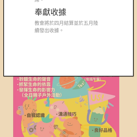
奉獻收據
教會將於四月結算並於五月陸
續發出收據。
4 月 29, 2026
|
News