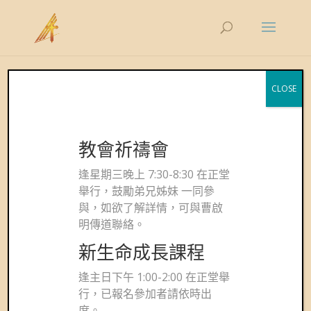
CLOSE
教會祈禱會
逢星期三晚上 7:30-8:30 在正堂
舉行，鼓勵弟兄姊妹 一同參
與，如欲了解詳情，可與曹啟
明傳道聯絡。
新生命成長課程
逢主日下午 1:00-2:00 在正堂舉
行，已報名參加者請依時出
席。